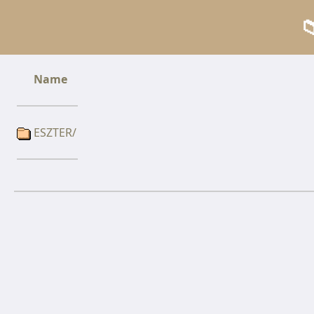

Name
ESZTER/